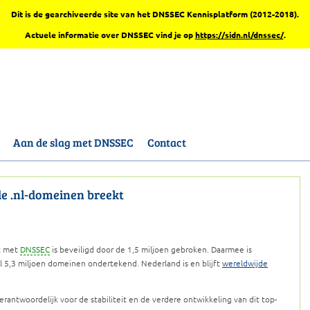
Dit is de gearchiveerde site van het DNSSEC Kennisplatform (2012-2018).
Actuele informatie over DNSSEC vind je op
https://sidn.nl/dnssec/
.
Aan de slag met DNSSEC
Contact
e .nl-domeinen breekt
at met
DNSSEC
is beveiligd door de 1,5 miljoen gebroken. Daarmee is
al 5,3 miljoen domeinen ondertekend. Nederland is en blijft
wereldwijde
erantwoordelijk voor de stabiliteit en de verdere ontwikkeling van dit top-