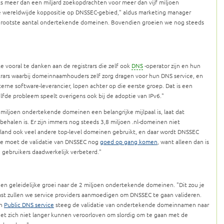
jks meer dan een miljard zoekopdrachten voor meer dan vijf miljoen
de wereldwijde koppositie op DNSSEC-gebied,
aldus marketing manager
 grootste aantal ondertekende domeinen. Bovendien groeien we nog steeds
vooral te danken aan de registrars die zelf ook
DNS
-operator zijn en hun
trars waarbij domeinnaamhouders zelf zorg dragen voor hun DNS service, en
terne software-leverancier, lopen achter op die eerste groep. Dat is een
lfde probleem speelt overigens ook bij de adoptie van IPv6.
iljoen ondertekende domeinen een belangrijke mijlpaal is, laat dat
e behalen is. Er zijn immers nog steeds 3,8 miljoen .nl-domeinen niet
and ook veel andere top-level domeinen gebruikt, en daar wordt DNSSEC
tte moet de validatie van DNSSEC nog
goed op gang komen
, want alleen dan is
gebruikers daadwerkelijk verbeterd.
en geleidelijke groei naar de 2 miljoen ondertekende domeinen.
Dit zou je
ast zullen we service providers aanmoedigen om DNSSEC te gaan valideren.
jn
Public DNS service
steeg de validatie van ondertekende domeinnamen naar
 het zich niet langer kunnen veroorloven om slordig om te gaan met de