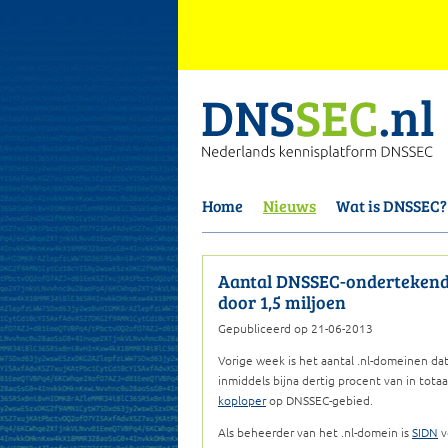
Home
Nieuws
Wat is DNSSEC?
Aantal DNSSEC-ondertekend
door 1,5 miljoen
Gepubliceerd op 21-06-2013
Vorige week is het aantal .nl-domeinen d
inmiddels bijna dertig procent van in tota
koploper
op DNSSEC-gebied.
Als beheerder van het .nl-domein is
SIDN
v