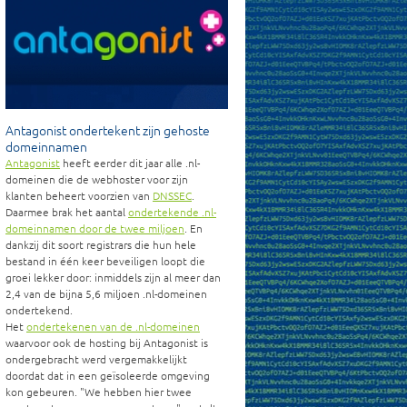
Antagonist ondertekent zijn gehoste
domeinnamen
Antagonist
heeft eerder dit jaar alle .nl-
domeinen die de webhoster voor zijn
klanten beheert voorzien van
DNSSEC
.
Daarmee brak het aantal
ondertekende .nl-
domeinnamen door de twee miljoen
. En
dankzij dit soort registrars die hun hele
bestand in één keer beveiligen loopt die
groei lekker door: inmiddels zijn al meer dan
2,4 van de bijna 5,6 miljoen .nl-domeinen
ondertekend.
Het
ondertekenen van de .nl-domeinen
waarvoor ook de hosting bij Antagonist is
ondergebracht werd vergemakkelijkt
doordat dat in een geïsoleerde omgeving
kon gebeuren.
We hebben hier twee