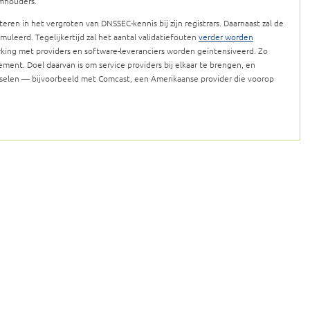
mhouders.
eren in het vergroten van DNSSEC-kennis bij zijn registrars. Daarnaast zal de
imuleerd. Tegelijkertijd zal het aantal validatiefouten
verder worden
rking met providers en software-leveranciers worden geïntensiveerd. Zo
ment. Doel daarvan is om service providers bij elkaar te brengen, en
isselen — bijvoorbeeld met Comcast, een Amerikaanse provider die voorop