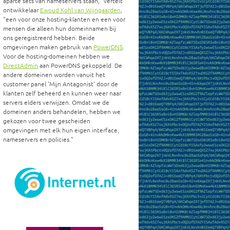
aparte sets van nameservers staan,
vertelt
ontwikkelaar
Ewoud Kohl van Wijngaarden
,
een voor onze hosting-klanten en een voor
mensen die alleen hun domeinnamen bij
ons geregistreerd hebben. Beide
omgevingen maken gebruik van
PowerDNS
.
Voor de hosting-domeinen hebben we
DirectAdmin
aan PowerDNS gekoppeld. De
andere domeinen worden vanuit het
customer panel 'Mijn Antagonist' door de
klanten zelf beheerd en kunnen weer naar
servers elders verwijzen. Omdat we de
domeinen anders behandelen, hebben we
gekozen voor twee gescheiden
omgevingen met elk hun eigen interface,
nameservers en policies.