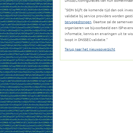
DNSSEC-configuraties van hun domeinnaa
SIDN blijft de komende tijd dan ook invest
validatie bij service providers worden gest
teruggedrongen
. Daartoe zal de samenwe
organiseren we bijvoorbeeld een ISP-evene
informatie, kennis en ervaringen uit te w
loopt in DNSSEC-validatie.
Terug naar het nieuwsoverzicht