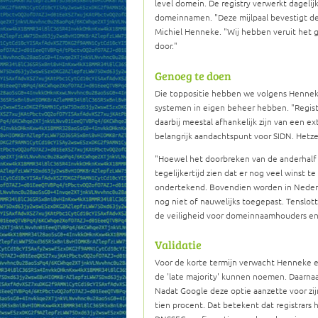
level domein. De registry verwerkt dageli
domeinnamen.
Deze mijlpaal bevestigt 
Michiel Henneke.
Wij hebben veruit het
door.
Genoeg te doen
Die toppositie hebben we volgens Henneke 
systemen in eigen beheer hebben.
Regis
daarbij meestal afhankelijk zijn van een ex
belangrijk aandachtspunt voor SIDN. Hetze
Hoewel het doorbreken van de anderhalf m
tegelijkertijd zien dat er nog veel winst t
ondertekend. Bovendien worden in Nederl
nog niet of nauwelijks toegepast. Tenslo
de veiligheid voor domeinnaamhouders en 
Validatie
Voor de korte termijn verwacht Henneke e
de 'late majority' kunnen noemen. Daarna
Nadat Google deze optie aanzette voor zi
tien procent. Dat betekent dat registrars