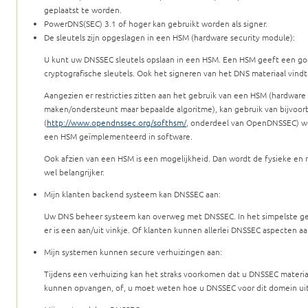
geplaatst te worden.
PowerDNS(SEC) 3.1 of hoger kan gebruikt worden als signer.
De sleutels zijn opgeslagen in een HSM (hardware security module):
U kunt uw DNSSEC sleutels opslaan in een HSM. Een HSM geeft een go
cryptografische sleutels. Ook het signeren van het DNS materiaal vind
Aangezien er restricties zitten aan het gebruik van een HSM (hardware
maken/ondersteunt maar bepaalde algoritme), kan gebruik van bijvoorb
(
http://www.opendnssec.org/softhsm/
, onderdeel van OpenDNSSEC) wen
een HSM geïmplementeerd in software.
Ook afzien van een HSM is een mogelijkheid. Dan wordt de fysieke en 
wel belangrijker.
Mijn klanten backend systeem kan DNSSEC aan:
Uw DNS beheer systeem kan overweg met DNSSEC. In het simpelste geva
er is een aan/uit vinkje. Of klanten kunnen allerlei DNSSEC aspecten 
Mijn systemen kunnen secure verhuizingen aan:
Tijdens een verhuizing kan het straks voorkomen dat u DNSSEC materiaal
kunnen opvangen, of, u moet weten hoe u DNSSEC voor dit domein uitz