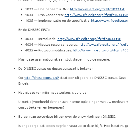
1033 — Hoe beheert u DNS:
http://www.ietf.org/rfc/rfc1033.txt
1034 — DNS-Concepten:
http://www.rfc-editor.org/rfc/rfc1034.txt
1035 — Implementatie en de specificatie:
http://www.rfc-editor.o
En de DNSSEC RFC's:
4033 — Introductie:
http://www.rfc-editor.org/rfc/rfc4033.txt
4034 — Nieuwe resource records:
http://www.rfc-editor.org/rfc/rf
4035 — Protocol modificaties:
http://www.rfc-editor.org/rfc/rfc40
Maar deze gaan natuurlijk een stuk dieper in op de materie.
De DNSSEC cursus op dnsseccursus.nl is bekeken:
Op
http://dnsseccursus.nl/
staat een uitgebreide DNSSEC cursus. Deze i
Engels.
Het niveau van mijn medewerkers is op orde:
U kunt bijvoorbeeld denken aan interne opleidingen van uw medewer
cursus bekeken en begrepen?
Borgen van up-to-date blijven over de ontwikkelingen DNSSEC:
Is er geborgd dat ieders begrip niveau up-to-date blijft. Hoe is dat nu