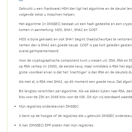
Gebruikt u een (hardware) HSM dan ligt het algoritme en de sleutel leng
volgende tekst u misschien helpen.
Het algoritme (in DNSSEC) bestaat uit een hash gedeelte en een crypt
komen in aanmerking: MD5, SHA1, SHA2 en GOST.
MD5 is bijna gekraakt en ook SHA1 begint (haar)scheurtjes te vertonen
nemen dan is SHA2 een goede keuze. GOST is pas kort geleden gestan
overal geïmplementeerd.
Voor de cryptographische component kunt u kiezen uit: DSA, RSA en Ell
op RSA verliep (in 2000), de eerste keus, maar inmiddels is RSA het algo
grote voordeel ervan is dat het 'krachtiger' is dan RSA en de sleutels du
Als met al, is RSA met SHA2, op dit moment een goede keus. Dat alg
Bit lengtes verschillen per algoritme. Als we alleen kijken naar RSA, d
bits voor de ZSK en 2048 bits voor de KSK. Dit zijn vrij standaard waarde
Mijn registries ondersteunen DNSSEC:
U bent op de hoogte of de registries die u gebruikt DNSSEC onderste
Ik kan (DNSSEC) EPP praten met mijn registries: