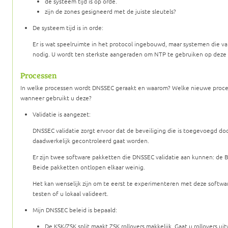
de systeem tijd is op orde.
zijn de zones gesigneerd met de juiste sleutels?
De systeem tijd is in orde:
Er is wat speelruimte in het protocol ingebouwd, maar systemen die va
nodig. U wordt ten sterkste aangeraden om NTP te gebruiken op deze
Processen
In welke processen wordt DNSSEC geraakt en waarom? Welke nieuwe proc
wanneer gebruikt u deze?
Validatie is aangezet:
DNSSEC validatie zorgt ervoor dat de beveiliging die is toegevoegd do
daadwerkelijk gecontroleerd gaat worden.
Er zijn twee software pakketten die DNSSEC validatie aan kunnen: de 
Beide pakketten ontlopen elkaar weinig.
Het kan wenselijk zijn om te eerst te experimenteren met deze softw
testen of u lokaal valideert.
Mijn DNSSEC beleid is bepaald:
De KSK/ZSK split maakt ZSK rollovers makkelijk. Gaat u rollovers uit