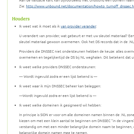
Aan de validatie kant kan bijvoorbeeld met Unbound een domein naam
Zie:
http://www.unbound.net/documentation/howto_turnoff_dnssec.h
Houders
Ik weet wat ik moet als ik
van provider verander
:
U verandert van provider, wat gebeurt er met uw sleutel materiaal? Ee
sleutel materiaal gewoon overnemen. Ook het DS records dat in de .NL 
Providers die DNSSEC niet ondersteunen hebben de keuze: alles overn
overnemen en tegelijkertijd de DS bij NL weghalen. Dit betekent dat
Ik weet welke providers DNSSEC ondersteunen:
— Wordt ingevuld zodra er een lijst bekend is —
Ik weet waar ik mijn DNSSEC beheer kan beleggen:
—Wordt ingevuld zodra er een lijst bekend is —
Ik weet welke domeinen ik gesigneerd wil hebben:
In principe is SIDN er voor om alle domeinen namen binnen de .NL zone
kiezen om met een klein aantal te beginnen om DNSSEC "in de vingers" te
verstandig om met een minder belangrijke domein naam te beginnen, 
belangrijke domein namen mee te nemen.