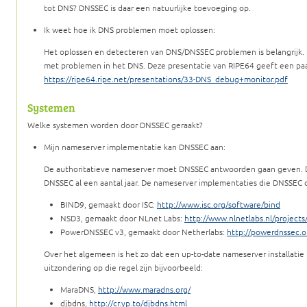
tot DNS? DNSSEC is daar een natuurlijke toevoeging op.
Ik weet hoe ik DNS problemen moet oplossen:
Het oplossen en detecteren van DNS/DNSSEC problemen is belangrijk
met problemen in het DNS. Deze presentatie van RIPE64 geeft een pa
https://ripe64.ripe.net/presentations/33-DNS_debug+monitor.pdf
Systemen
Welke systemen worden door DNSSEC geraakt?
Mijn nameserver implementatie kan DNSSEC aan:
De authoritatieve nameserver moet DNSSEC antwoorden gaan geven.
DNSSEC al een aantal jaar. De nameserver implementaties die DNSSEC 
BIND9, gemaakt door ISC:
http://www.isc.org/software/bind
NSD3, gemaakt door NLnet Labs:
http://www.nlnetlabs.nl/projects
PowerDNSSEC v3, gemaakt door Netherlabs:
http://powerdnssec.o
Over het algemeen is het zo dat een up-to-date nameserver installati
uitzondering op die regel zijn bijvoorbeeld:
MaraDNS,
http://www.maradns.org/
djbdns,
http://cr.yp.to/djbdns.html