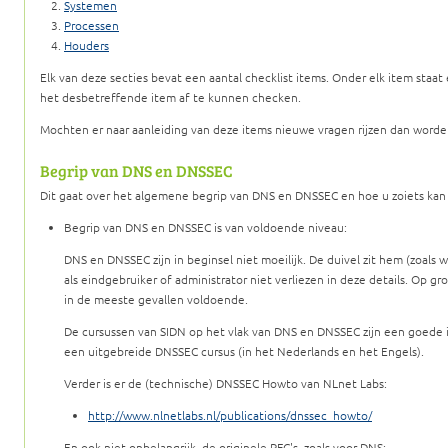
Systemen
Processen
Houders
Elk van deze secties bevat een aantal checklist items. Onder elk item staat 
het desbetreffende item af te kunnen checken.
Mochten er naar aanleiding van deze items nieuwe vragen rijzen dan worden
Begrip van DNS en DNSSEC
Dit gaat over het algemene begrip van DNS en DNSSEC en hoe u zoiets kan
Begrip van DNS en DNSSEC is van voldoende niveau:
DNS en DNSSEC zijn in beginsel niet moeilijk. De duivel zit hem (zoals we
als eindgebruiker of administrator niet verliezen in deze details. Op gr
in de meeste gevallen voldoende.
De cursussen van SIDN op het vlak van DNS en DNSSEC zijn een goede 
een uitgebreide DNSSEC cursus (in het Nederlands en het Engels).
Verder is er de (technische) DNSSEC Howto van NLnet Labs:
http://www.nlnetlabs.nl/publications/dnssec_howto/
En ook niet onbelangrijk, de originele RFC's, zoals voor DNS: