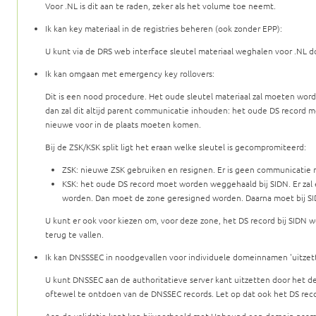
Voor .NL is dit aan te raden, zeker als het volume toe neemt.
Ik kan key materiaal in de registries beheren (ook zonder EPP):
U kunt via de DRS web interface sleutel materiaal weghalen voor .NL 
Ik kan omgaan met emergency key rollovers:
Dit is een nood procedure. Het oude sleutel materiaal zal moeten word
dan zal dit altijd parent communicatie inhouden: het oude DS record 
nieuwe voor in de plaats moeten komen.
Bij de ZSK/KSK split ligt het eraan welke sleutel is gecompromiteerd:
ZSK: nieuwe ZSK gebruiken en resignen. Er is geen communicatie 
KSK: het oude DS record moet worden weggehaald bij SIDN. Er z
worden. Dan moet de zone geresigned worden. Daarna moet bij S
U kunt er ook voor kiezen om, voor deze zone, het DS record bij SIDN w
terug te vallen.
Ik kan DNSSSEC in noodgevallen voor individuele domeinnamen 'uitzet
U kunt DNSSEC aan de authoritatieve server kant uitzetten door het d
oftewel te ontdoen van de DNSSEC records. Let op dat ook het DS re