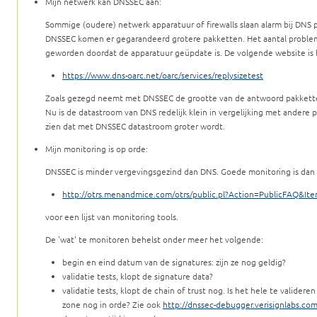
Mijn netwerk kan DNSSEC aan:
Sommige (oudere) netwerk apparatuur of firewalls slaan alarm bij DNS 
DNSSEC komen er gegarandeerd grotere pakketten. Het aantal problemen
geworden doordat de apparatuur geüpdate is. De volgende website is
https://www.dns-oarc.net/oarc/services/replysizetest
Zoals gezegd neemt met DNSSEC de grootte van de antwoord pakketten t
Nu is de datastroom van DNS redelijk klein in vergelijking met andere p
zien dat met DNSSEC datastroom groter wordt.
Mijn monitoring is op orde:
DNSSEC is minder vergevingsgezind dan DNS. Goede monitoring is dan oo
http://otrs.menandmice.com/otrs/public.pl?Action=PublicFAQ&It
voor een lijst van monitoring tools.
De 'wat' te monitoren behelst onder meer het volgende:
begin en eind datum van de signatures: zijn ze nog geldig?
validatie tests, klopt de signature data?
validatie tests, klopt de chain of trust nog. Is het hele te valideren
zone nog in orde? Zie ook
http://dnssec-debugger.verisignlabs.com