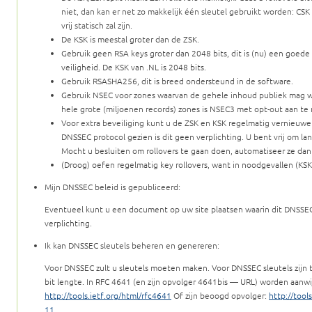
niet, dan kan er net zo makkelijk één sleutel gebruikt worden: CS
vrij statisch zal zijn.
De KSK is meestal groter dan de ZSK.
Gebruik geen RSA keys groter dan 2048 bits, dit is (nu) een goed
veiligheid. De KSK van .NL is 2048 bits.
Gebruik RSASHA256, dit is breed ondersteund in de software.
Gebruik NSEC voor zones waarvan de gehele inhoud publiek mag w
hele grote (miljoenen records) zones is NSEC3 met opt-out aan te 
Voor extra beveiliging kunt u de ZSK en KSK regelmatig vernieuwen
DNSSEC protocol gezien is dit geen verplichting. U bent vrij om lang
Mocht u besluiten om rollovers te gaan doen, automatiseer ze d
(Droog) oefen regelmatig key rollovers, want in noodgevallen (KS
Mijn DNSSEC beleid is gepubliceerd:
Eventueel kunt u een document op uw site plaatsen waarin dit DNSSEC 
verplichting.
Ik kan DNSSEC sleutels beheren en genereren:
Voor DNSSEC zult u sleutels moeten maken. Voor DNSSEC sleutels zijn 
bit lengte. In RFC 4641 (en zijn opvolger 4641bis — URL) worden aanwi
http://tools.ietf.org/html/rfc4641
Of zijn beoogd opvolger:
http://tool
11