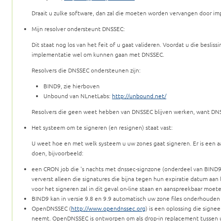
Draait u zulke software, dan zal die moeten worden vervangen door i
Mijn resolver ondersteunt DNSSEC:
Dit staat nog los van het feit of u gaat valideren. Voordat u die besli
implementatie wel om kunnen gaan met DNSSEC.
Resolvers die DNSSEC ondersteunen zijn:
BIND9, zie hierboven
Unbound van NLnetLabs:
http://unbound.net/
Resolvers die geen weet hebben van DNSSEC blijven werken, want DN
Het systeem om te signeren (en resignen) staat vast:
U weet hoe en met welk systeem u uw zones gaat signeren. Er is een 
doen, bijvoorbeeld:
een CRON job die 's nachts met dnssec-signzone (onderdeel van BIND9) 
ververst alleen die signatures die bijna tegen hun expiratie datum aan
voor het signeren zal in dit geval on-line staan en aanspreekbaar moet
BIND9 kan in versie 9.8 en 9.9 automatisch uw zone files onderhouden
OpenDNSSEC (
http://www.opendnssec.org
) is een oplossing die signe
neemt. OpenDNSSEC is ontworpen om als drop-in replacement tussen 