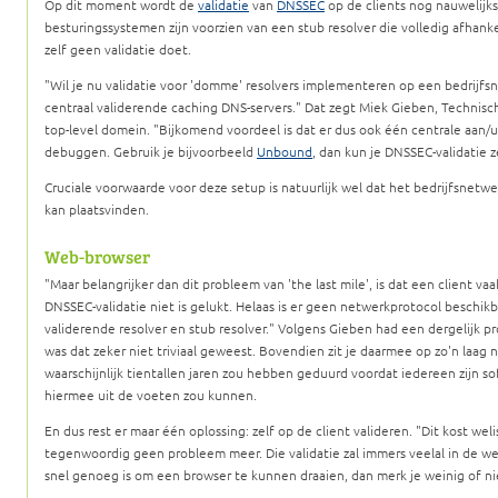
Op dit moment wordt de
validatie
van
DNSSEC
op de clients nog nauwelijk
besturingssystemen zijn voorzien van een stub resolver die volledig afhanke
zelf geen validatie doet.
Wil je nu validatie voor 'domme' resolvers implementeren op een bedrijfsne
centraal validerende caching DNS-servers.
Dat zegt Miek Gieben, Technisch
top-level domein.
Bijkomend voordeel is dat er dus ook één centrale aan/uit
debuggen. Gebruik je bijvoorbeeld
Unbound
, dan kun je DNSSEC-validatie 
Cruciale voorwaarde voor deze setup is natuurlijk wel dat het bedrijfsnetwer
kan plaatsvinden.
Web-browser
Maar belangrijker dan dit probleem van 'the last mile', is dat een client va
DNSSEC-validatie niet is gelukt. Helaas is er geen netwerkprotocol beschikb
validerende resolver en stub resolver.
Volgens Gieben had een dergelijk p
was dat zeker niet triviaal geweest. Bovendien zit je daarmee op zo'n laag 
waarschijnlijk tientallen jaren zou hebben geduurd voordat iedereen zijn so
hiermee uit de voeten zou kunnen.
En dus rest er maar één oplossing: zelf op de client valideren.
Dit kost wel
tegenwoordig geen probleem meer. Die validatie zal immers veelal in de we
snel genoeg is om een browser te kunnen draaien, dan merk je weinig of ni