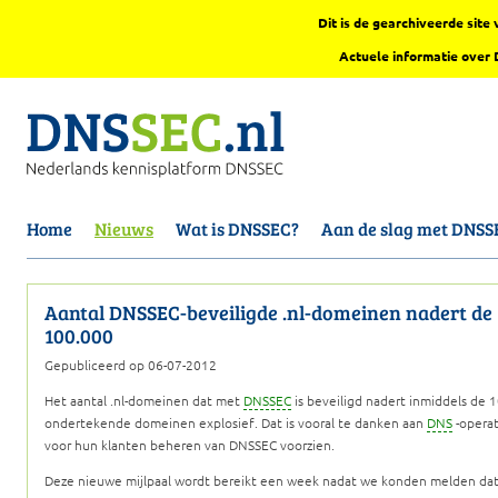
Dit is de gearchiveerde sit
Actuele informatie over
Home
Nieuws
Wat is DNSSEC?
Aan de slag met DNSS
Aantal DNSSEC-beveiligde .nl-domeinen nadert de
100.000
Gepubliceerd op 06-07-2012
Het aantal .nl-domeinen dat met
DNSSEC
is beveiligd nadert inmiddels de 
ondertekende domeinen explosief. Dat is vooral te danken aan
DNS
-operat
voor hun klanten beheren van DNSSEC voorzien.
Deze nieuwe mijlpaal wordt bereikt een week nadat we konden melden dat