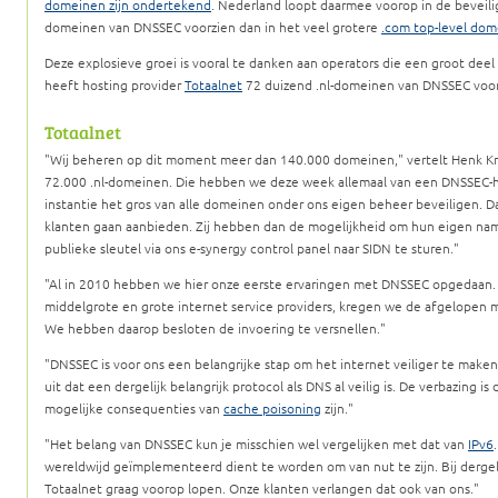
domeinen zijn ondertekend
. Nederland loopt daarmee voorop in de beveilig
domeinen van DNSSEC voorzien dan in het veel grotere
.com top-level dom
Deze explosieve groei is vooral te danken aan operators die een groot de
heeft hosting provider
Totaalnet
72 duizend .nl-domeinen van DNSSEC voor
Totaalnet
Wij beheren op dit moment meer dan 140.000 domeinen,
vertelt Henk Kr
72.000 .nl-domeinen. Die hebben we deze week allemaal van een DNSSEC-h
instantie het gros van alle domeinen onder ons eigen beheer beveiligen. 
klanten gaan aanbieden. Zij hebben dan de mogelijkheid om hun eigen na
publieke sleutel via ons e-synergy control panel naar SIDN te sturen.
Al in 2010 hebben we hier onze eerste ervaringen met DNSSEC opgedaan. 
middelgrote en grote internet service providers, kregen we de afgelopen
We hebben daarop besloten de invoering te versnellen.
DNSSEC is voor ons een belangrijke stap om het internet veiliger te maken
uit dat een dergelijk belangrijk protocol als DNS al veilig is. De verbazing is
mogelijke consequenties van
cache poisoning
zijn.
Het belang van DNSSEC kun je misschien wel vergelijken met dat van
IPv6
wereldwijd geïmplementeerd dient te worden om van nut te zijn. Bij dergel
Totaalnet graag voorop lopen. Onze klanten verlangen dat ook van ons.