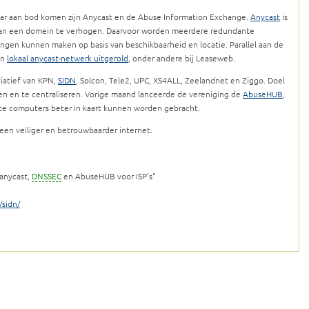
nar aan bod komen zijn Anycast en de Abuse Information Exchange.
Anycast
is
van een domein te verhogen. Daarvoor worden meerdere redundante
ingen kunnen maken op basis van beschikbaarheid en locatie. Parallel aan de
en
lokaal anycast-netwerk uitgerold
, onder andere bij Leaseweb.
tiatief van KPN,
SIDN
, Solcon, Tele2, UPC, XS4ALL, Zeelandnet en Ziggo. Doel
n en te centraliseren. Vorige maand lanceerde de vereniging de
AbuseHUB
,
e computers beter in kaart kunnen worden gebracht.
 een veiliger en betrouwbaarder internet.
 anycast,
DNSSEC
en AbuseHUB voor ISP’s"
/sidn/