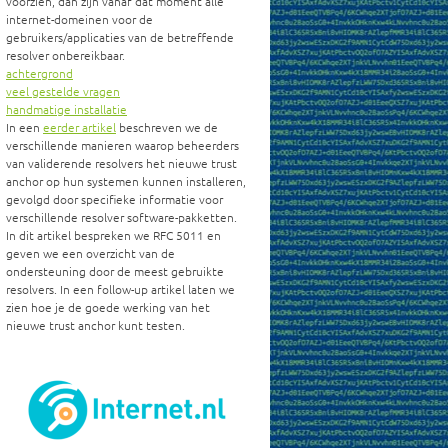
voorzien, dan zijn vanaf dat moment alle
internet-domeinen voor de
gebruikers/applicaties van de betreffende
resolver onbereikbaar.
achtergrond
veel gestelde vragen
handmatige installatie
In een
eerder artikel
beschreven we de
verschillende manieren waarop beheerders
van validerende resolvers het nieuwe trust
anchor op hun systemen kunnen installeren,
gevolgd door specifieke informatie voor
verschillende resolver software-pakketten.
In dit artikel bespreken we RFC 5011 en
geven we een overzicht van de
ondersteuning door de meest gebruikte
resolvers. In een follow-up artikel laten we
zien hoe je de goede werking van het
nieuwe trust anchor kunt testen.