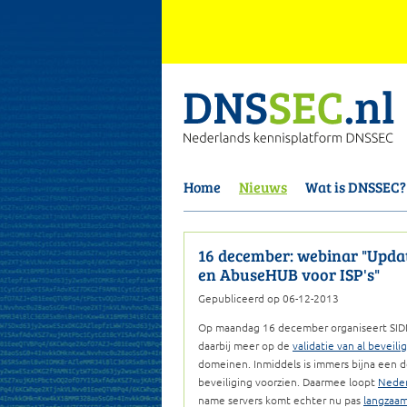
Home
Nieuws
Wat is DNSSEC?
16 december: webinar "Upda
en AbuseHUB voor ISP's"
Gepubliceerd op 06-12-2013
Op maandag 16 december organiseert SID
daarbij meer op de
validatie van al beveil
domeinen. Inmiddels is immers bijna een d
beveiliging voorzien. Daarmee loopt
Neder
name servers komt echter nu pas
langzaa