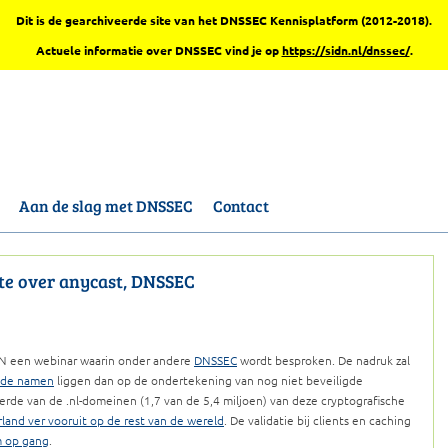
Dit is de gearchiveerde site van het DNSSEC Kennisplatform (2012-2018).
Actuele informatie over DNSSEC vind je op
https://sidn.nl/dnssec/
.
Aan de slag met DNSSEC
Contact
te over anycast, DNSSEC
N een webinar waarin onder andere
DNSSEC
wordt besproken. De nadruk zal
igde namen
liggen dan op de ondertekening van nog niet beveiligde
erde van de .nl-domeinen (1,7 van de 5,4 miljoen) van deze cryptografische
land ver vooruit op de rest van de wereld
. De validatie bij clients en caching
m op gang
.