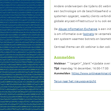
Andere onderwerpen die tijdens dit webi
een technologie om de beschikbaarheid 
systemen opgezet, waarbij clients verbind
globale anycast-infrastructuur is nu ook e
De
Abuse Information Exchange
is een ini
is om informatie over
botnets
te verzamele
een systeem waarmee botnets en besmett
Centraal thema van dit webinar is dan ook
Aanmelden
Webinar
: "" target="_blank">Update over
Tijd
: maandag 16 december, 16:00-17:00
Aanmelden
:
https://www.onlineseminar.nl
Terug naar het nieuwsoverzicht