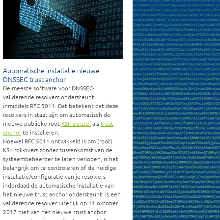
Automatische installatie nieuwe
DNSSEC trust anchor
De meeste software voor DNSSEC-
validerende resolvers ondersteunt
inmiddels RFC 5011. Dat betekent dat deze
resolvers in staat zijn om automatisch de
nieuwe publieke root
KSK-sleutel
als
trust
anchor
te installeren.
Hoewel RFC 5011 ontwikkeld is om (root)
KSK roll-overs zonder tussenkomst van de
systeembeheerder te laten verlopen, is het
belangrijk om te controleren of de huidige
installatie/configuratie van je resolvers
inderdaad de automatische installatie van
het nieuwe trust anchor ondersteunt. Is een
validerende resolver uiterlijk op 11 oktober
2017 niet van het nieuwe trust anchor