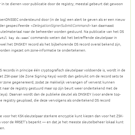
trar in te dienen voor publicatie door de registry; meestal gebeurt dat gewoon
enDNSSEC ondersteund door (in de log) een alert te geven als er een nieuw
erder gespecifeerde
<DelegationSignerSubmitCommand>
kan daarnaast
eutelmateriaal naar de beheerder worden gestuurd. Na publicatie van het DS
' commando weten dat het betreffende sleutelpaar in
util key ds-seen
l het DNSKEY record als het bijbehorende DS record overal bekend zijn,
 worden ingezet om zone-informatie te ondertekenen.
ecords in principe één cryptografisch sleutelpaar voldoende is, wordt in de
Het ZSK-paar (de Zone Signing Keys) wordt dan gebruikt om de record sets te
r zone gegenereerd, zodat ze makkelijk vervangen of ververst kunnen
t naar de registry gestuurd maar op zijn beurt weer ondertekend met de
 Keys). Daarvan wordt dan de publieke sleutel als DNSKEY (voor andere top-
de registry geupload, die deze vervolgens als ondertekend DS record
e voor het KSK-sleutelpaar sterkere encryptie kunt kiezen dan voor het ZSK-
a voor de RRSET's beperkt — en dat je het meeste sleutelbeheer lokaal kunt
ren.