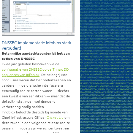
DNSSEC-implementatie Infoblox sterk
verouderd
Belangrijke aandachtspunten bij het aan
zetten van DNSSEC
Twee jaar geleden bespraken we de
configuratie van DNSSEC op de Trinzic DDI
appliances van Infoblox
. De belangrijkste
conclusies waren dat het ondertekenen en
valideren in de grafische interface erg
eenvoudig aan te zetten waren — slechts
een kwestie van aanklikken — maar dat de
default-instellingen wel dringend
verbetering nodig hadden.
Infoblox beloofde destijds bij monde van
Chief Infrastructure Officer
Cricket Liu
om
deze zaken in een volgende release aan te
passen. Inmiddels zijn we echter twee jaar