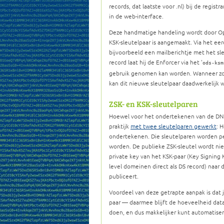
records, dat laatste voor .nl) bij de regis
in de web-interface.
Deze handmatige handeling wordt door Op
KSK-sleutelpaar is aangemaakt. Via het e
bijvoorbeeld een mailberichtje met het sl
record laat hij de Enforcer via het '
ods-ksm
gebruik genomen kan worden. Wanneer zowe
kan dit nieuwe sleutelpaar daadwerkelijk
ZSK- en KSK-sleutelparen
Hoewel voor het ondertekenen van de DNS r
praktijk
met twee sleutelparen gewerkt
: 
ondertekenen. Die sleutelparen worden pe
worden. De publieke ZSK-sleutel wordt nie
private key van het KSK-paar (Key Signing
level domeinen direct als DS record) naar 
publiceert.
Voordeel van deze getrapte aanpak is dat j
paar — daarmee blijft de hoeveelheid dat
doen, en dus makkelijker kunt automatise