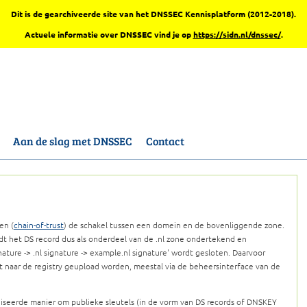
Dit is de gearchiveerde site van het DNSSEC Kennisplatform (2012-2018).
Actuele informatie over DNSSEC vind je op
https://sidn.nl/dnssec/
.
Aan de slag met DNSSEC
Contact
en (
chain-of-trust
) de schakel tussen een domein en de bovenliggende zone.
dt het DS record dus als onderdeel van de .nl zone ondertekend en
ture -> .nl signature -> example.nl signature' wordt gesloten. Daarvoor
t naar de registry geupload worden, meestal via de beheersinterface van de
iseerde manier om publieke sleutels (in de vorm van DS records of DNSKEY