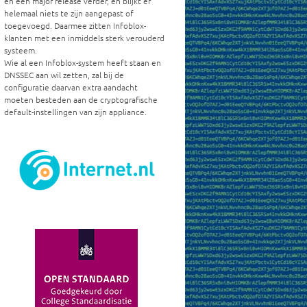
en een major release verder, en blijkt er
helemaal niets te zijn aangepast of
toegevoegd. Daarmee zitten Infoblox-
klanten met een inmiddels sterk verouderd
systeem.
Wie al een Infoblox-system heeft staan en
DNSSEC aan wil zetten, zal bij de
configuratie daarvan extra aandacht
moeten besteden aan de cryptografische
default-instellingen van zijn appliance.