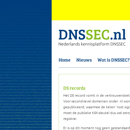
Home
Nieuws
Wat is DNSSEC?
DS records
Het DS record vormt in de vertrouwensket
Voor second-level domeinen onder .nl wor
gepubliceerd, waarmee de keten 'root signa
moet de publieke KSK-sleutel dus wel eers
registrar.
Er is op dit moment nog geen gestandaard