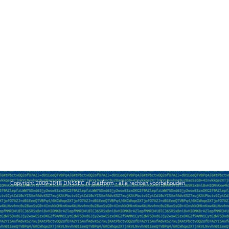
Copyright 2009-2018 DNSSEC.nl platform - alle rechten voorbehouden