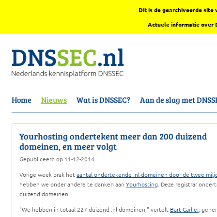
Dit is de gearchiveerde sit
Actuele informatie over
Home
Nieuws
Wat is DNSSEC?
Aan de slag met DNSS
Yourhosting ondertekent meer dan 200 duizend
domeinen, en meer volgt
Gepubliceerd op 11-12-2014
Vorige week brak het
aantal ondertekende .nl-domeinen door de twee milj
hebben we onder andere te danken aan
Yourhosting
. Deze registrar onde
duizend domeinen.
We hebben in totaal 227 duizend .nl-domeinen,
vertelt
Bart Carlier
, gene