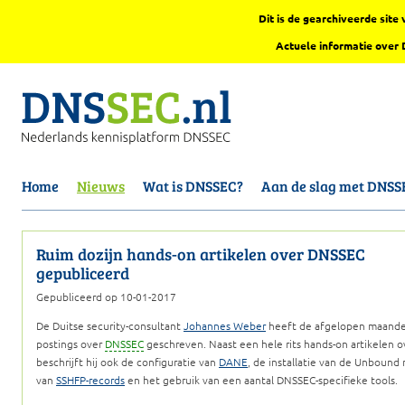
Dit is de gearchiveerde sit
Actuele informatie over
Home
Nieuws
Wat is DNSSEC?
Aan de slag met DNSS
Ruim dozijn hands-on artikelen over DNSSEC
gepubliceerd
Gepubliceerd op 10-01-2017
De Duitse security-consultant
Johannes Weber
heeft de afgelopen maanden
postings over
DNSSEC
geschreven. Naast een hele rits hands-on artikelen 
beschrijft hij ook de configuratie van
DANE
, de installatie van de Unbound
van
SSHFP-records
en het gebruik van een aantal DNSSEC-specifieke tools.