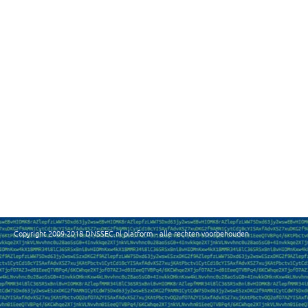
Copyright 2009-2018 DNSSEC.nl platform - alle rechten voorbehouden