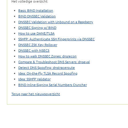
Het volledige overzicht:
Basic BIND Installation
BIND DNSSEC Validation
DNSSEC Validation with Unbound on a Raspberry
DNSSEC Signing w/ BIND
How to use DANE/TLSA
SSHFP: Authenticate SSH Fingerprints via DNSSEC
DNSSEC ZSK Key Rollover
DNSSEC with NSEC3
How to walk DNSSEC Zones: dnsrecon
Compare & Troubleshoot DNS Servers: dnseval
Detect DNS Spoofing: dnstraceroute
Idea: On-the-Fly TLSA Record Spoofing
Idea: SSHFP Validator
BIND Inline-Signing Serial Numbers Cruncher
Terug naar het nieuwsoverzicht