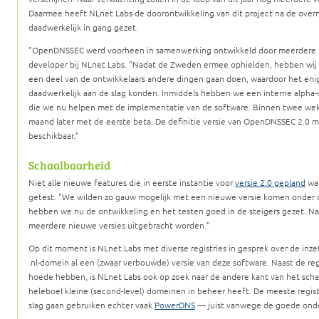
Daarmee heeft NLnet Labs de doorontwikkeling van dit project na de ove
daadwerkelijk in gang gezet.
OpenDNSSEC werd voorheen in samenwerking ontwikkeld door meerdere p
developer bij NLnet Labs.
Nadat de Zweden ermee ophielden, hebben wij 
een deel van de ontwikkelaars andere dingen gaan doen, waardoor het eni
daadwerkelijk aan de slag konden. Inmiddels hebben we een interne alpha-v
die we nu helpen met de implementatie van de software. Binnen twee we
maand later met de eerste beta. De definitie versie van OpenDNSSEC 2.
beschikbaar.
Schaalbaarheid
Niet alle nieuwe features die in eerste instantie voor
versie 2.0 gepland
war
getest.
We wilden zo gauw mogelijk met een nieuwe versie komen onder 
hebben we nu de ontwikkeling en het testen goed in de steigers gezet. Naar
meerdere nieuwe versies uitgebracht worden.
Op dit moment is NLnet Labs met diverse registries in gesprek over de in
.nl-domein al een (zwaar verbouwde) versie van deze software. Naast de reg
hoede hebben, is NLnet Labs ook op zoek naar de andere kant van het scha
heleboel kleine (second-level) domeinen in beheer heeft. De meeste regist
slag gaan gebruiken echter vaak
PowerDNS
— juist vanwege de goede onder