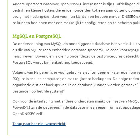
Andere operators waarvoor OpenDNSSEC interessant is zijn IT-afdelingen di
bedrijf, en kleine hosters die enige honderden tot een paar duizend dome
bezig met hosting-diensten voor hun klanten en hebben minder DNSSEC-expe
te kunnen bedienen met een makkelijk te configureren en te beheren pakk
MySQL en PostgreSQL
De ondersteuning van MySQL als onderliggende database is in versie 1.4.x
als die van SQLite (een embedded database-systeem). De code voor MySQL i
herschreven. Bovendien is die nu onder dezelfde testprocedures gebracht 
PostgreSQL wordt binnenkort nog toegevoegd.
Volgens Van Halderen is er voor gebruikers echter geen enkele reden om v
SQLite is sneller, compacter, en makkelijker te backuppen. De enige reden
organisatie eist dat backups vanuit de database kunnen worden gemaakt." (
bestanden op het file system)
Ook voor de interfacing met andere onderdelen maakt de inzet van MySQL g
PowerDNS zijn de gegevens in de database in een eigen formaat opgeslage
OpenDNSSEC zelf.
Terug naar het nieuwsoverzicht