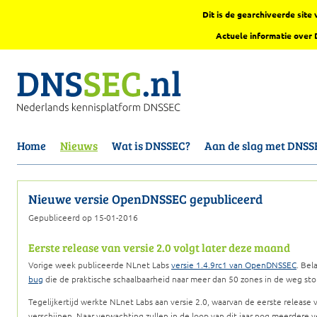
Dit is de gearchiveerde sit
Actuele informatie over
Home
Nieuws
Wat is DNSSEC?
Aan de slag met DNSS
Nieuwe versie OpenDNSSEC gepubliceerd
Gepubliceerd op 15-01-2016
Eerste release van versie 2.0 volgt later deze maand
Vorige week publiceerde NLnet Labs
versie 1.4.9rc1 van OpenDNSSEC
. Bel
bug
die de praktische schaalbaarheid naar meer dan 50 zones in de weg sto
Tegelijkertijd werkte NLnet Labs aan versie 2.0, waarvan de eerste releas
verschijnen. Naar verwachting zullen in de loop van dit jaar nog meerdere 