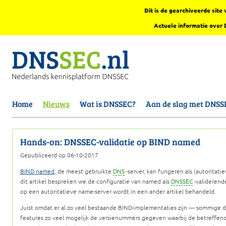
Dit is de gearchiveerde sit
Actuele informatie over
Home
Nieuws
Wat is DNSSEC?
Aan de slag met DNSS
Hands-on: DNSSEC-validatie op BIND named
Gepubliceerd op 06-10-2017
BIND named
, de meest gebruikte
DNS
-server, kan fungeren als (autoritatie
dit artikel bespreken we de configuratie van named als
DNSSEC
-validerend
op een autoritatieve name-server wordt in een ander artikel behandeld.
Juist omdat er al zo veel bestaande BIND-implementaties zijn — sommige dr
features zo veel mogelijk de versienummers gegeven waarbij de betreffende