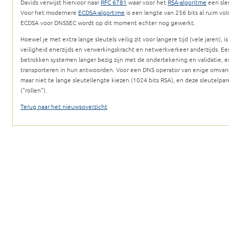
Davids verwijst hiervoor naar
RFC 6781
waar voor het
RSA-algoritme
een sle
Voor het modernere
ECDSA-algortime
is een lengte van 256 bits al ruim v
ECDSA voor DNSSEC wordt op dit moment echter nog gewerkt.
Hoewel je met extra lange sleutels veilig zit voor langere tijd (vele jaren), 
veiligheid enerzijds en verwerkingskracht en netwerkverkeer anderzijds. E
betrokken systemen langer bezig zijn met de ondertekening en validatie, 
transporteren in hun antwoorden. Voor een DNS operator van enige omvang 
maar niet te lange sleutellengte kiezen (1024 bits RSA), en deze sleutelpa
("rollen").
Terug naar het nieuwsoverzicht