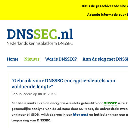
Dit is de gearchiveerde sit
Actuele informatie over
Home
Nieuws
Wat is DNSSEC?
Aan de slag met DNSS
"Gebruik voor DNSSEC encryptie-sleutels van
voldoende lengte"
Gepubliceerd op 08-01-2016
Een klein aantal van de encryptie-sleutels gebruikt voor
DNSSEC
is te k
gezamelijke analyse van de .nl-zone door SURFnet, de Universiteit Twe
engineer bij SIDN, wijst daarom in een
blog post
op het belang van een m
toepassing van DNSSEC.