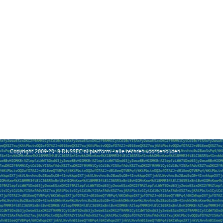
Copyright 2009-2018 DNSSEC.nl platform - alle rechten voorbehouden