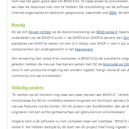
hem was het geen goed idee om BIND 9 en 10 naast elkaar te ontwikkelen. O
aan daar de resources niet voor te hebben. De ontwikkeling van de softwa
internet-organisaties en bedrijven gesponsord, waaronder ook
SIDN
, de be
Bundy
ISC zal zich
blijven richten
op de doorontwikkeling van
BIND versie 9
. Daarn
onderdelen van de BIND10 suite — de DHCPv4 en DHCPv6 servers, een
Dy
prestaties van DHCP te meten, en een C++ library voor DHCP — wel in zijn
componenten zijn ondergebracht in het
Kea-project
.
Om verwarring met versie 9 te voorkomen is BIND10 bij de overdracht om
geleden hebben de nieuwe maintainers samen met ISC de
broncode op Gi
risico in een productie-omgeving kan worden ingezet, hangt vooral af van 
community zich zal ontwikkelen.
Volledig anders
Er werken op dit moment nog maar een paar mensen aan BIND10,
vertel
ontwikkelaar bij ISC en inmiddels research engineer en technisch adviseur b
nieuwe features voorbij komen. Wil dit project niet doodbloeden, dan zal
uitgroeien tot een echte gemeenschap van gebruikers en ontwikkelaars.
Volgens hem is de software nu niet compleet maar wel inzetbaar.
BIND10 i
versie 9. We hebben destijds bij de start van dit project heel hoog ingeze