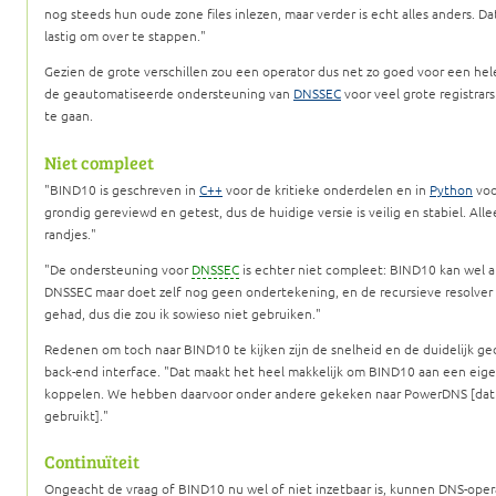
nog steeds hun oude zone files inlezen, maar verder is echt alles anders. 
lastig om over te stappen.
Gezien de grote verschillen zou een operator dus net zo goed voor een he
de geautomatiseerde ondersteuning van
DNSSEC
voor veel grote registrar
te gaan.
Niet compleet
BIND10 is geschreven in
C++
voor de kritieke onderdelen en in
Python
voo
grondig gereviewd en getest, dus de huidige versie is veilig en stabiel. Al
randjes.
De ondersteuning voor
DNSSEC
is echter niet compleet: BIND10 kan wel al
DNSSEC maar doet zelf nog geen ondertekening, en de recursieve resolver
gehad, dus die zou ik sowieso niet gebruiken.
Redenen om toch naar BIND10 te kijken zijn de snelheid en de duidelijk
back-end interface.
Dat maakt het heel makkelijk om BIND10 aan een eigen
koppelen. We hebben daarvoor onder andere gekeken naar PowerDNS [dat 
gebruikt].
Continuïteit
Ongeacht de vraag of BIND10 nu wel of niet inzetbaar is, kunnen DNS-oper