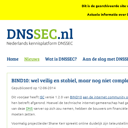
Dit is de gearchiveerde sit
Actuele informatie over
Home
Nieuws
Wat is DNSSEC?
Aan de slag met DNSS
BIND10: wel veilig en stabiel, maar nog niet compl
Gepubliceerd op 12-06-2014
Dit voorjaar heeft
ISC
versie 1.2.0 van
BIND10
aan de internet community 
hen betreft afgerond. Hoewel de technische internet-gemeenschap had geh
van deze
DNS
-server op zich zou nemen, hebben de bouwers om financiële
moeten zetten.
Voormalig projectleider Shane Kerr spreekt online duidelijk zijn teleurstell