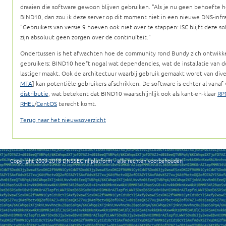
draaien die software gewoon blijven gebruiken.
Als je nu geen behoefte h
BIND10, dan zou ik deze server op dit moment niet in een nieuwe DNS-infra
Gebruikers van versie 9 hoeven ook niet over te stappen: ISC blijft deze 
zijn absoluut geen zorgen over de continuïteit.
Ondertussen is het afwachten hoe de community rond Bundy zich ontwikkel
gebruikers: BIND10 heeft nogal wat dependencies, wat de installatie van de
lastiger maakt. Ook de architectuur waarbij gebruik gemaakt wordt van div
MTA
] kan potentiële gebruikers afschrikken. De software is echter al vanaf
distributie
, wat betekent dat BIND10 waarschijnlijk ook als kant-en-klaar
RP
RHEL
/
CentOS
terecht komt.
Terug naar het nieuwsoverzicht
Copyright 2009-2018 DNSSEC.nl platform - alle rechten voorbehouden