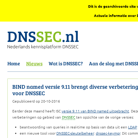
Dit is de gearchiveerde sit
Actuele informatie over
Home
Nieuws
Wat is DNSSEC?
Aan de slag met DNSS
BIND named versie 9.11 brengt diverse verbeterin
voor DNSSEC
Gepubliceerd op 20-10-2016
Eerder deze maand heeft ISC
versie 9.11 van BIND named uitgebracht
. Dez
verbeteringen op gebied van
DNSSEC
ten opzichte van de vorige versies:
beantwoording van queries in real-time op basis van data uit een
LDAP
een nieuwe tool voor
DNSSEC-sleutelbeheer
:
dnssec-keymgr
. Dit com