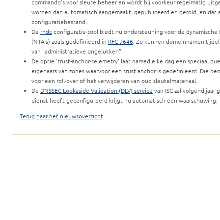
commando's voor sleutelbeheer en wordt bij voorkeur regelmatig uitg
worden dan automatisch aangemaakt, gepubliceerd en gerold, en dat al
configuratiebestand.
De
rndc
configuratie-tool biedt nu ondersteuning voor de dynamische
(NTA's) zoals gedefinieerd in
RFC 7646
. Zo kunnen domeinnamen tijdeli
van "administratieve ongelukken".
De optie 'trust-anchor-telemetry' laat named elke dag een speciaal que
eigenaars van zones waarvoor een trust anchor is gedefinieerd. Die ber
voor een roll-over of het verwijderen van oud sleutelmateriaal.
De
DNSSEC Lookaside Validation (DLV) service
van ISC zal volgend jaar
dienst heeft geconfigureerd krijgt nu automatisch een waarschuwing.
Terug naar het nieuwsoverzicht