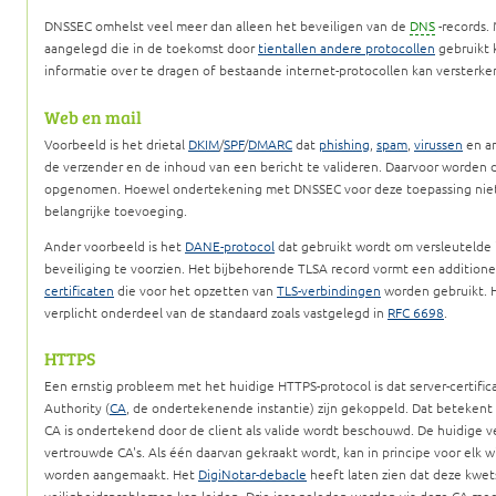
DNSSEC omhelst veel meer dan alleen het beveiligen van de
DNS
-records.
aangelegd die in de toekomst door
tientallen andere protocollen
gebruikt 
informatie over te dragen of bestaande internet-protocollen kan versterke
Web en mail
Voorbeeld is het drietal
DKIM
/
SPF
/
DMARC
dat
phishing
,
spam
,
virussen
en a
de verzender en de inhoud van een bericht te valideren. Daarvoor worden 
opgenomen. Hoewel ondertekening met DNSSEC voor deze toepassing niet str
belangrijke toevoeging.
Ander voorbeeld is het
DANE-protocol
dat gebruikt wordt om versleutelde 
beveiliging te voorzien. Het bijbehorende TLSA record vormt een additio
certificaten
die voor het opzetten van
TLS-verbindingen
worden gebruikt. H
verplicht onderdeel van de standaard zoals vastgelegd in
RFC 6698
.
HTTPS
Een ernstig probleem met het huidige HTTPS-protocol is dat server-certifica
Authority (
CA
, de ondertekenende instantie) zijn gekoppeld. Dat betekent 
CA is ondertekend door de client als valide wordt beschouwd. De huidige v
vertrouwde CA's. Als één daarvan gekraakt wordt, kan in principe voor elk wi
worden aangemaakt. Het
DigiNotar-debacle
heeft laten zien dat deze kwet