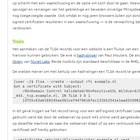
up scherm met een waarschuwing en de optie om toch door te gaan. Hoew
opvolger en vervanger van het gebrekkige en bewezen onveilige PKI-sys
nog toegevoegde waarde. Ook omdat er nog jaren browsers zullen zijn zon
signed certificaten resulteren in een waarschuwing — is de verwachting dat 
verdwijnen.
Tools
Het aanmaken van de TLSA records voor een website is een fluitje van een c
hiervoor kunnen gebruiken. De ene is
hash-slinger
van Paul Wouters. De and
library
van
NLnet Labs
. Beide toolkits zijn standaard beschikbaar in de RHEL
De snelste manier om met behulp van hash-slinger een TLSA record te genere
[user ~]$ tlsa --create --output rfc example.nl

Got a certificate with Subject:

    /OU=Domain Control Validated/OU=PositiveSSL Wildcard/C
_443._tcp.example.nl. IN TLSA 3 0 1

    13f55c63a6169245ae362cef447961bfec131b52541e1aad33308
In dit geval krijgen we het record terug voor een self-signed certificaat (usa
gebruikt werd dat door de webserver op poort 443 online werd aangeboden
op dezelfde machine als waar die webserver draait of op een vertrouwd net
certificaat zelf hierbij gebruiken:
--certificate /etc/pki/tls/certs/star.example.nl.cert