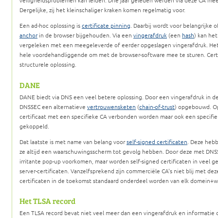
veiligheidsproblemen kan leiden. Drie jaar geleden werden via deze CA meer
Dergelijke, zij het kleinschaliger kraken komen regelmatig voor.
Een ad-hoc oplossing is
certificate pinning
. Daarbij wordt voor belangrijke
anchor
in de browser bijgehouden. Via een
vingerafdruk
(een
hash
) kan het
vergeleken met een meegeleverde of eerder opgeslagen vingerafdruk. Het
hele voordehandliggende om met de browser-software mee te sturen. Certifi
structurele oplossing.
DANE
DANE biedt via DNS een veel betere oplossing. Door een vingerafdruk in d
DNSSEC een alternatieve
vertrouwensketen
(
chain-of-trust
) opgebouwd. Op 
certificaat met een specifieke CA verbonden worden maar ook een specifiek
gekoppeld.
Dat laatste is met name van belang voor
self-signed certificaten
. Deze hebb
ze altijd een waarschuwingsscherm tot gevolg hebben. Door deze met DNSS
irritante pop-up voorkomen, maar worden self-signed certificaten in veel g
server-certificaten. Vanzelfsprekend zijn commerciële CA's niet blij met de
certificaten in de toekomst standaard onderdeel worden van elk domein+w
Het TLSA record
Een TLSA record bevat niet veel meer dan een vingerafdruk en informatie 