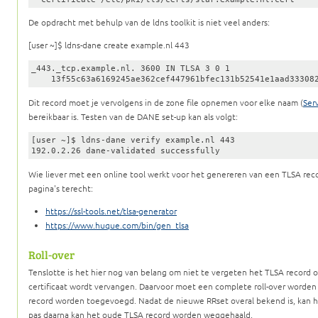
De opdracht met behulp van de ldns toolkit is niet veel anders:
[user ~]$ ldns-dane create example.nl 443
_443._tcp.example.nl. 3600 IN TLSA 3 0 1

    13f55c63a6169245ae362cef447961bfec131b52541e1aad33308
Dit record moet je vervolgens in de zone file opnemen voor elke naam (
Ser
bereikbaar is. Testen van de DANE set-up kan als volgt:
[user ~]$ ldns-dane verify example.nl 443

192.0.2.26 dane-validated successfully
Wie liever met een online tool werkt voor het genereren van een TLSA rec
pagina's terecht:
https://ssl-tools.net/tlsa-generator
https://www.huque.com/bin/gen_tlsa
Roll-over
Tenslotte is het hier nog van belang om niet te vergeten het TLSA record 
certificaat wordt vervangen. Daarvoor moet een complete roll-over worde
record worden toegevoegd. Nadat de nieuwe RRset overal bekend is, kan he
pas daarna kan het oude TLSA record worden weggehaald.