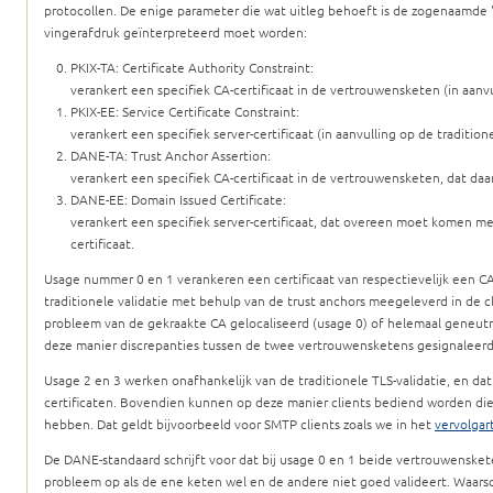
protocollen. De enige parameter die wat uitleg behoeft is de zogenaamde 
vingerafdruk geïnterpreteerd moet worden:
PKIX-TA: Certificate Authority Constraint:
verankert een specifiek CA-certificaat in de vertrouwensketen (in aanvul
PKIX-EE: Service Certificate Constraint:
verankert een specifiek server-certificaat (in aanvulling op de traditione
DANE-TA: Trust Anchor Assertion:
verankert een specifiek CA-certificaat in de vertrouwensketen, dat daa
DANE-EE: Domain Issued Certificate:
verankert een specifiek server-certificaat, dat overeen moet komen m
certificaat.
Usage nummer 0 en 1 verankeren een certificaat van respectievelijk een CA
traditionele validatie met behulp van de trust anchors meegeleverd in de 
probleem van de gekraakte CA gelocaliseerd (usage 0) of helemaal geneutr
deze manier discrepanties tussen de twee vertrouwensketens gesignaleerd
Usage 2 en 3 werken onafhankelijk van de traditionele TLS-validatie, en dat
certificaten. Bovendien kunnen op deze manier clients bediend worden die
hebben. Dat geldt bijvoorbeeld voor SMTP clients zoals we in het
vervolgart
De DANE-standaard schrijft voor dat bij usage 0 en 1 beide vertrouwensket
probleem op als de ene keten wel en de andere niet goed valideert. Waarschi