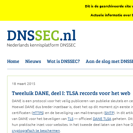
Dit is de gearchiveerde sit
Actuele informatie over
Home
Nieuws
Wat is DNSSEC?
Aan de slag met DNSS
18 maart 2015
Tweeluik DANE, deel I: TLSA records voor het web
DANE is een protocol voor het veilig publiceren van publieke sleutels en c
Hoewel DANE dus breder inzetbaar is, doet het op dit moment zijn eerste 
certificaten (
HTTPS
) en de beveiliging van mail-transport (
SMTP
). In dit ar
van DANE voor het beveiligen van
TLS
— officieel
DANE TLSA
geheten. Dit 
hun praktische inzet voor websites. In het tweede deel laten we zien ho
cryptografisch te beschermen
.